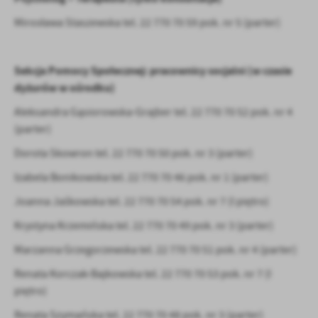
Mirosława Staszewska tel. 22 770 70 59 pok. nr 5 (parter)
Sekcja Pomocy Społecznej: pracownicy socjalni (w czasie
dyżurów w ośrodku)
Aleksandra Gąsiorowska-Grajber tel. 22 770 70 52 pok. nr 4
(parter)
Dorota Skowron tel. 22 770 70 50 pok. nr 3 (parter)
Izabela Bonikowska tel. 22 770 70 46 pok. nr 1 (parter)
Joanna Jaśkowska tel. 22 770 70 54 pok. nr 7 (I piętro)
Krystyna Krzemińska tel. 22 770 70 49 pok. nr 3 (parter)
Marzanna Grzegorzewska tel. 22 770 70 51 pok. nr 4 (parter)
Renata Korczak-Bajkowska tel. 22 770 70 53 pok. nr 7 (I
piętro)
Renata Szymańska tel. 22 770 70 48 pok. nr 3 (parter)