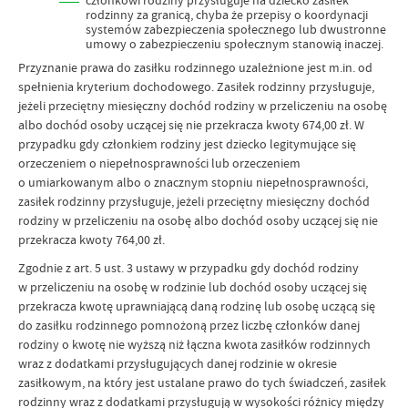
członkowi rodziny przysługuje na dziecko zasiłek
rodzinny za granicą, chyba że przepisy o koordynacji
systemów zabezpieczenia społecznego lub dwustronne
umowy o zabezpieczeniu społecznym stanowią inaczej.
Przyznanie prawa do zasiłku rodzinnego uzależnione jest m.in. od
spełnienia kryterium dochodowego. Zasiłek rodzinny przysługuje,
jeżeli przeciętny miesięczny dochód rodziny w przeliczeniu na osobę
albo dochód osoby uczącej się nie przekracza kwoty 674,00 zł. W
przypadku gdy członkiem rodziny jest dziecko legitymujące się
orzeczeniem o niepełnosprawności lub orzeczeniem
o umiarkowanym albo o znacznym stopniu niepełnosprawności,
zasiłek rodzinny przysługuje, jeżeli przeciętny miesięczny dochód
rodziny w przeliczeniu na osobę albo dochód osoby uczącej się nie
przekracza kwoty 764,00 zł.
Zgodnie z art. 5 ust. 3 ustawy w przypadku gdy dochód rodziny
w przeliczeniu na osobę w rodzinie lub dochód osoby uczącej się
przekracza kwotę uprawniającą daną rodzinę lub osobę uczącą się
do zasiłku rodzinnego pomnożoną przez liczbę członków danej
rodziny o kwotę nie wyższą niż łączna kwota zasiłków rodzinnych
wraz z dodatkami przysługujących danej rodzinie w okresie
zasiłkowym, na który jest ustalane prawo do tych świadczeń, zasiłek
rodzinny wraz z dodatkami przysługują w wysokości różnicy między